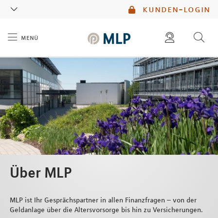
MLP
kunden-login
menü
Inhalt
diese website durchsuchen
mlp berater finden
Über MLP
MLP ist Ihr Gesprächspartner in allen Finanzfragen – von der
Geldanlage über die Altersvorsorge bis hin zu Versicherungen.