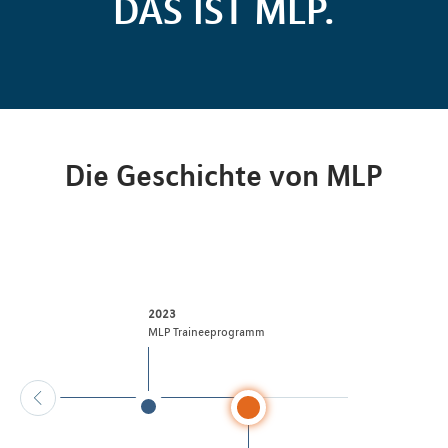
DAS IST MLP.
Die Geschichte von MLP
2023
ppe
MLP Traineeprogramm