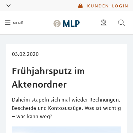
MLP
kunden-login
menü
Inhalt
diese website durchsuchen
mlp berater finden
03.02.2020
Frühjahrsputz im
Aktenordner
Daheim stapeln sich mal wieder Rechnungen,
Bescheide und Kontoauszüge. Was ist wichtig
– was kann weg?