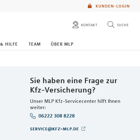
KUNDEN-LOGIN
kontakt
suche
diese website durchsuchen
 & hilfe
team
über mlp
mlp berater finden
Sie haben eine Frage zur
Kfz-Versicherung?
Unser MLP Kfz-Servicecenter hilft Ihnen
weiter:
06222 308 8228
service@kfz-mlp.de