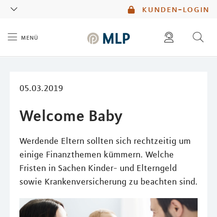
MLP
kunden-login
menü
Inhalt
diese website durchsuchen
mlp berater finden
05.03.2019
Welcome Baby
Werdende Eltern sollten sich rechtzeitig um
einige Finanzthemen kümmern. Welche
Fristen in Sachen Kinder- und Elterngeld
sowie Krankenversicherung zu beachten sind.