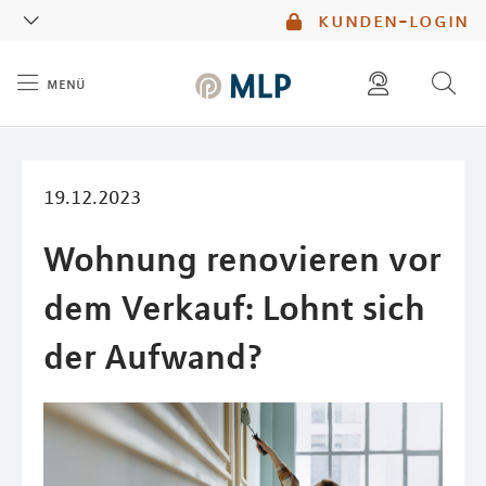
MLP
kunden-login
menü
Inhalt
diese website durchsuchen
mlp berater finden
19.12.2023
Wohnung renovieren vor
dem Verkauf: Lohnt sich
der Aufwand?