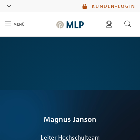
MLP
kunden-login
menü
Inhalt
diese website durchsuchen
mlp berater finden
Magnus
Janson
Leiter Hochschulteam