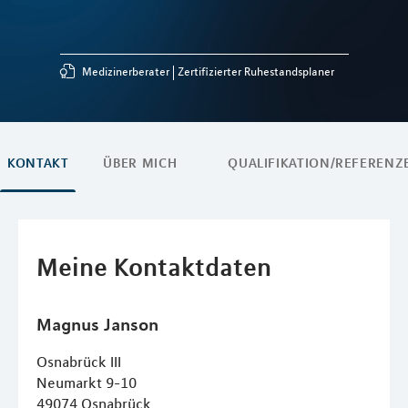
Medizinerberater
Zertifizierter Ruhestandsplaner
KONTAKT
ÜBER MICH
QUALIFIKATION/REFERENZ
Meine Kontaktdaten
Magnus
Janson
Osnabrück III
Neumarkt 9-10
49074
Osnabrück