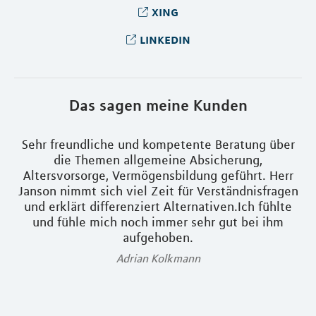
xing
linkedin
Das sagen meine Kunden
Sehr freundliche und kompetente Beratung über
M
die Themen allgemeine Absicherung,
em
Altersvorsorge, Vermögensbildung geführt. Herr
s
Janson nimmt sich viel Zeit für Verständnisfragen
ig
und erklärt differenziert Alternativen.Ich fühlte
uf
und fühle mich noch immer sehr gut bei ihm
n
aufgehoben.
Adrian Kolkmann