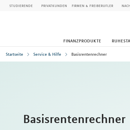
MLP
studierende
privatkunden
firmen & freiberufler
nach
finanzprodukte
ruhest
Startseite
Service & Hilfe
Basisrentenrechner
Inhalt
Basisrentenrechner