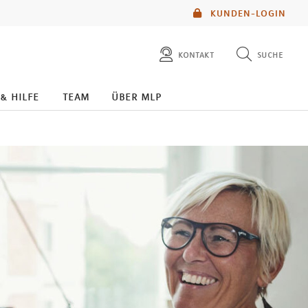
KUNDEN-LOGIN
kontakt
suche
diese website durchsuchen
 & hilfe
team
über mlp
mlp berater finden